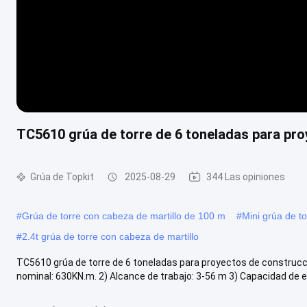
TC5610 grúa de torre de 6 toneladas para pro
Grúa de Topkit
2025-08-29
344 Las opiniones
#
Grúa de torre con cabeza de martillo de 100 m
#
Mini grúa de to
#
2.4t grúa de torre con cabeza de martillo
TC5610 grúa de torre de 6 toneladas para proyectos de construcc
nominal: 630KN.m. 2) Alcance de trabajo: 3-56 m 3) Capacidad de el