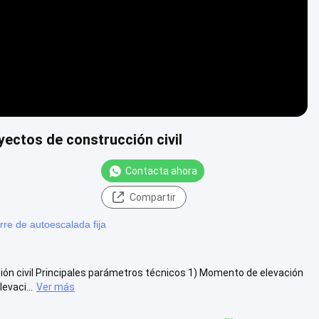
yectos de construcción civil
Contacta ahora
Compartir
rre de autoescalada fija
ión civil Principales parámetros técnicos 1) Momento de elevación
evaci...
Ver más