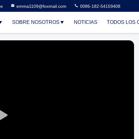
ne
emma1109@foxmail.com
0086-182-54159408
SOBRE NOSOTROS
NOTICIAS
TODOS LOS 
Play
Video