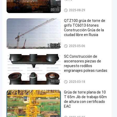
Grúa de Topkit
00:15
2025-08-29
QTZ100 grúa de torre de
grifo TC6013 6tones
Construcción Grúa de la
ciudad libre en Rusia
Grúa de Topkit
00:24
2025-05-06
SC Construcción de
ascensores piezas de
repuesto rodillos
engranajes poleas ruedas
Partes de repuesto para elevad
00:15
2025-03-18
ores
Grúa de torre plana de 10
T 65m Jib de trabajo 60m
de altura con certificado
EAC
Grúa superior plano