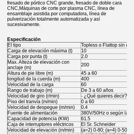
fresado de pórtico CNC grande, fresado de doble cara
CNC,Máquinas de corte por plasma CNC, línea de
ensamblaje asistida por computadora, línea de
pulverización totalmente automatizada y así
sucesivamente.
Especificación
El tipo
Topless o Flattop sin ca
Carga de elevación máxima (t)
10
Carga por punta (t)
2.0
Max. Alteza de elevación con
200
anclaje (m)
Altura de pie libre (m)
45 a 60
longitud de la cuerda (m)
400
Velocidad de la carga
60
Rango de trabajo (m)
De 3 a 60 años
Velocidad de giro (r/min)
- ¿Qué quieres decir?6
Piso del tranvía (m/min)
0 a 60
Velocidad de despegue (m/min)
0.4
Fuente de alimentación
380V/50Hz o según las n
Capacidad de potencia (KW)
61.5
Caja de interruptores eléctricos
El Sr. Schneider
Velocidad de elevación (m/min)
(a=2) 0-80; (a=4) 0-50