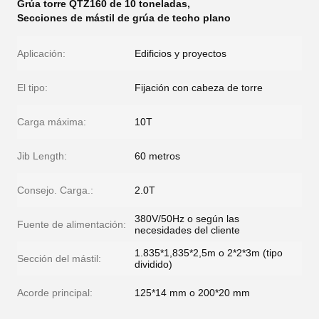
Grúa torre QTZ160 de 10 toneladas
,
Secciones de mástil de grúa de techo plano
Aplicación:
Edificios y proyectos
El tipo:
Fijación con cabeza de torre
Carga máxima:
10T
Jib Length:
60 metros
Consejo. Carga.:
2.0T
380V/50Hz o según las
Fuente de alimentación:
necesidades del cliente
1.835*1,835*2,5m o 2*2*3m (tipo
Sección del mástil:
dividido)
Acorde principal:
125*14 mm o 200*20 mm