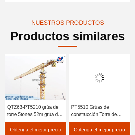
NUESTROS PRODUCTOS
Productos similares
QTZ63-PT5210 grúa de
PT5510 Grúas de
torre 5tones 52m grúa de
construcción Torre de
construcción de
torres superplanas
construcción
Especificaciones de grúas
Obtenga el mejor precio
Obtenga el mejor precio