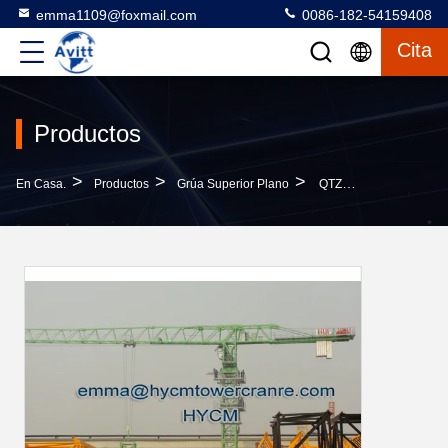
emma1109@foxmail.com
0086-182-54159408
Cita
Productos
>
>
>
En Casa.
Productos
Grúa Superior Plano
QTZ160 6020 Grúa De Torre Sin Cabeza Superior 10 T De Carga Secciones De Mástil De Puente