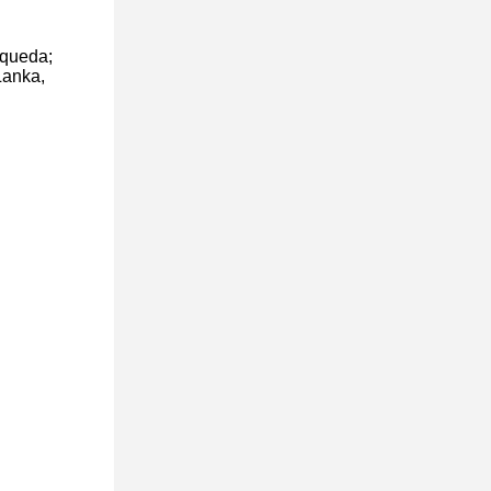
squeda;
Lanka,