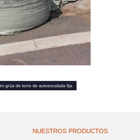
ni grúa de torre de autoescalada fija
NUESTROS PRODUCTOS