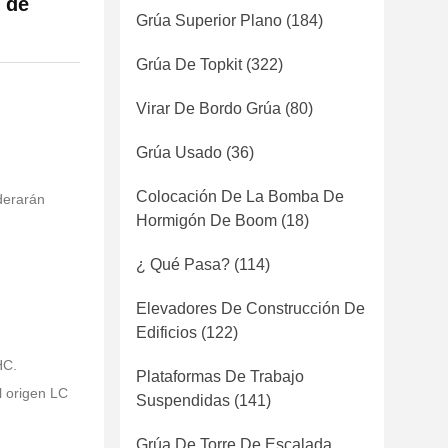
s de
Grúa Superior Plano
(184)
Grúa De Topkit
(322)
Virar De Bordo Grúa
(80)
Grúa Usado
(36)
Colocación De La Bomba De
derarán
Hormigón De Boom
(18)
¿ Qué Pasa?
(114)
Elevadores De Construcción De
Edificios
(122)
HC.
Plataformas De Trabajo
l origen LC
Suspendidas
(141)
Grúa De Torre De Escalada