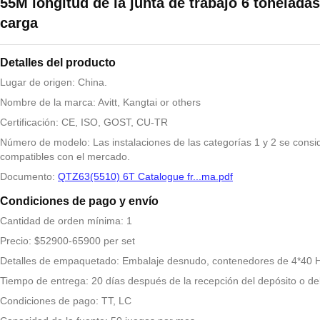
55M longitud de la junta de trabajo 6 tonelada
carga
Detalles del producto
Lugar de origen: China.
Nombre de la marca: Avitt, Kangtai or others
Certificación: CE, ISO, GOST, CU-TR
Número de modelo: Las instalaciones de las categorías 1 y 2 se consi
compatibles con el mercado.
Documento:
QTZ63(5510) 6T Catalogue fr...ma.pdf
Condiciones de pago y envío
Cantidad de orden mínima: 1
Precio: $52900-65900 per set
Detalles de empaquetado: Embalaje desnudo, contenedores de 4*40 
Tiempo de entrega: 20 días después de la recepción del depósito o de
Condiciones de pago: TT, LC