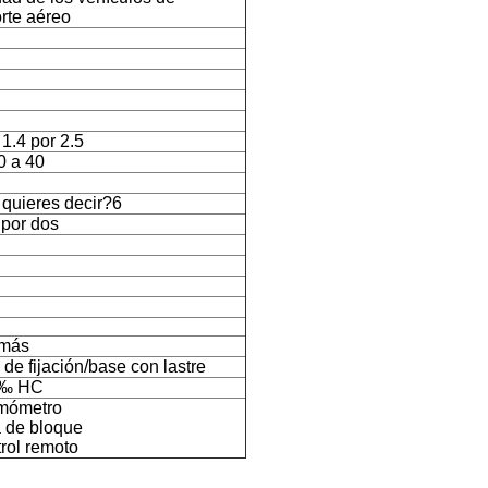
rte aéreo
 1.4 por 2.5
0 a 40
 quieres decir?6
 por dos
emás
de fijación/base con lastre
 ‰ HC
mómetro
a de bloque
rol remoto