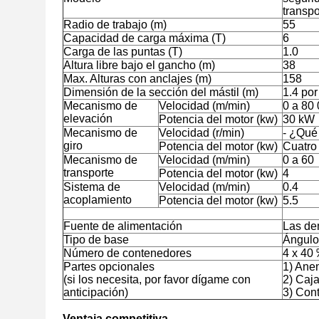
transpo
Radio de trabajo (m)
55
Capacidad de carga máxima (T)
6
Carga de las puntas (T)
1.0
Altura libre bajo el gancho (m)
38
Max. Alturas con anclajes (m)
158
Dimensión de la sección del mástil (m)
1.4 por
Mecanismo de
Velocidad (m/min)
0 a 80 
elevación
Potencia del motor (kw)
30 kW
Mecanismo de
Velocidad (r/min)
- ¿Qué
giro
Potencia del motor (kw)
Cuatro
Mecanismo de
Velocidad (m/min)
0 a 60
transporte
Potencia del motor (kw)
4
Sistema de
Velocidad (m/min)
0.4
acoplamiento
Potencia del motor (kw)
5.5
Fuente de alimentación
Las d
Tipo de base
Ángulo 
Número de contenedores
4 x 40
Partes opcionales
1) Ane
(si los necesita, por favor dígame con
2) Caj
anticipación)
3) Cont
Ventaja competitiva