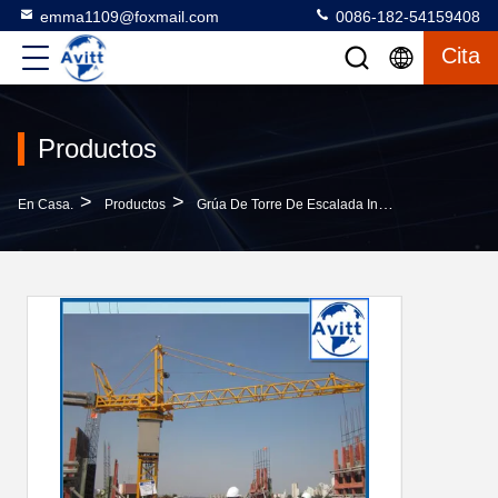
emma1109@foxmail.com
0086-182-54159408
Cita
Productos
>
>
>
En Casa.
Productos
Grúa De Torre De Escalada Interior
QT10 Grú