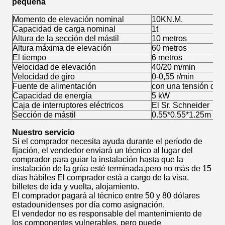
pequeña
Momento de elevación nominal
10KN.M.
Capacidad de carga nominal
1t
Altura de la sección del mástil
10 metros
Altura máxima de elevación
60 metros
El tiempo
6 metros
Velocidad de elevación
40/20 m/min
Velocidad de giro
0-0,55 r/min
Fuente de alimentación
con una tensión de 8
Capacidad de energía
5 kW
Caja de interruptores eléctricos
El Sr. Schneider
Sección de mástil
0.55*0.55*1.25m
Nuestro servicio
Si el comprador necesita ayuda durante el período de
fijación, el vendedor enviará un técnico al lugar del
comprador para guiar la instalación hasta que la
instalación de la grúa esté terminada.pero no más de 15
días hábiles El comprador está a cargo de la visa,
billetes de ida y vuelta, alojamiento.
El comprador pagará al técnico entre 50 y 80 dólares
estadounidenses por día como asignación.
El vendedor no es responsable del mantenimiento de
los componentes vulnerables, pero puede