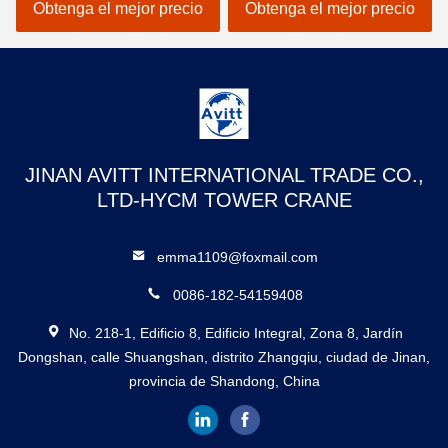
Capacidad de carga 45m
50m Jib de trabajo
Obtenga el mejor precio
Obtenga el mejor precio
Jib
JINAN AVITT INTERNATIONAL TRADE CO.,
LTD-HYCM TOWER CRANE
emma1109@foxmail.com
0086-182-54159408
No. 218-1, Edificio 8, Edificio Integral, Zona 8, Jardín
Dongshan, calle Shuangshan, distrito Zhangqiu, ciudad de Jinan,
provincia de Shandong, China